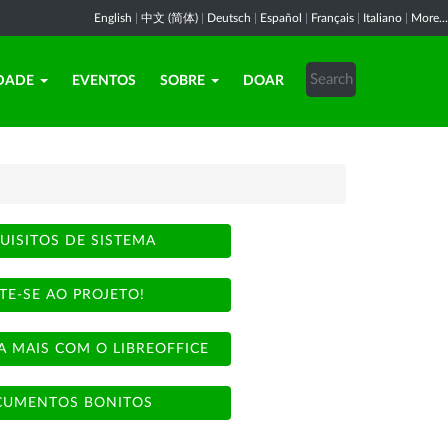
English
|
中文 (简体)
|
Deutsch
|
Español
|
Français
|
Italiano
|
More...
DADE
EVENTOS
SOBRE
DOAR
UISITOS DE SISTEMA
TE-SE AO PROJETO!
A MAIS COM O LIBREOFFICE
UMENTOS BONITOS