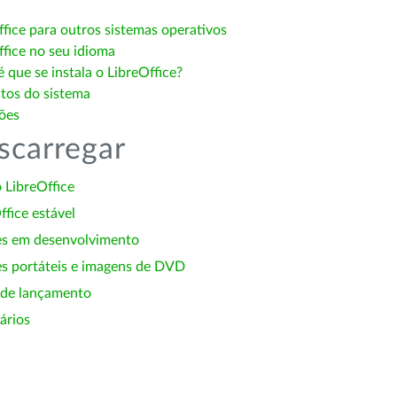
ffice para outros sistemas operativos
ffice no seu idioma
 que se instala o LibreOffice?
itos do sistema
ões
scarregar
 LibreOffice
ffice estável
es em desenvolvimento
s portáteis e imagens de DVD
 de lançamento
ários