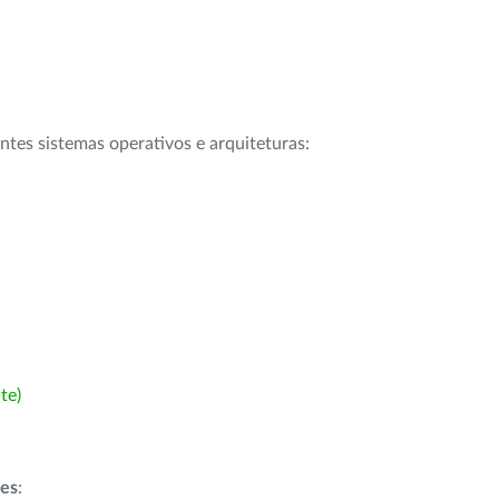
intes sistemas operativos e arquiteturas:
te)
ões
: