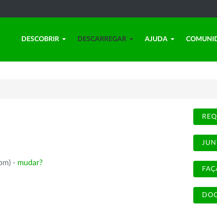
DESCOBRIR
DESCARREGAR
AJUDA
COMUNI
REQ
JUN
rpm) -
mudar?
FAÇ
DOC