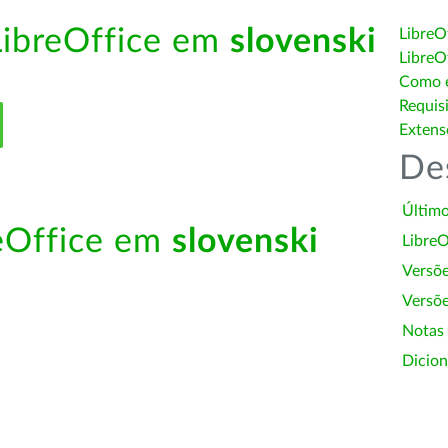
LibreOffice em
slovenski
LibreO
LibreO
Como é
Requis
Extens
De
Último
reOffice em
slovenski
LibreO
Versõ
Versõe
Notas
Dicion