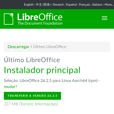
English
|
中文 (简体)
|
Deutsch
|
Español
|
Français
|
Italiano
|
More...
Descarregar
/
Último LibreOffice
Último LibreOffice
Instalador principal
Seleção: LibreOffice 26.2.5 para Linux Aarch64 (rpm) -
mudar?
TRANSFERIR A VERSÃO 26.2.5
227 MB (
Torrent
,
Informações
)