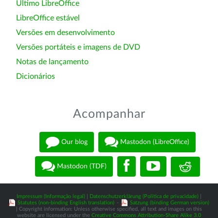
Último LibreOffice
LibreOffice estável
Versões em desenvolvimento
Versões portáteis e imagens de DVD
Notas de lançamento
Dicionários
Acompanhar
Our blog
Mastodon (LibreOffice)
Mastodon (TDF)
Impressum (Informação legal)
|
Datenschutzerklärung (Política de privacidade)
|
Statutes (non-binding English translation)
-
Satzung (binding German version)
| Copyright information: Unless otherwise specified, all text and images on this
website are licensed under the
Creative Commons Attribution-Share Alike 3.0