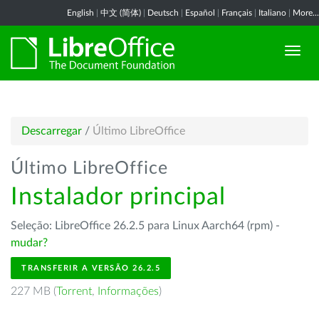
English
|
中文 (简体)
|
Deutsch
|
Español
|
Français
|
Italiano
|
More...
Descarregar
/
Último LibreOffice
Último LibreOffice
Instalador principal
Seleção: LibreOffice 26.2.5 para Linux Aarch64 (rpm) -
mudar?
TRANSFERIR A VERSÃO 26.2.5
227 MB (
Torrent
,
Informações
)