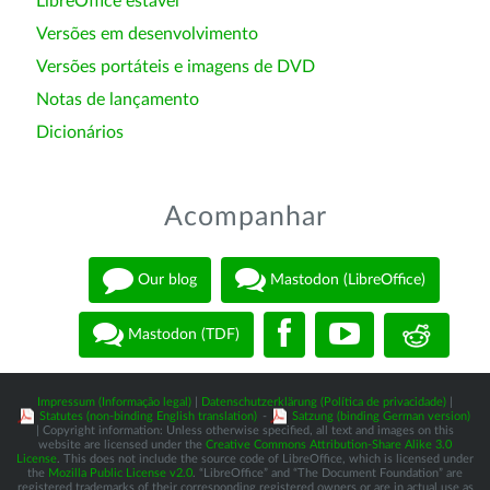
LibreOffice estável
Versões em desenvolvimento
Versões portáteis e imagens de DVD
Notas de lançamento
Dicionários
Acompanhar
Our blog
Mastodon (LibreOffice)
Mastodon (TDF)
Impressum (Informação legal)
|
Datenschutzerklärung (Política de privacidade)
|
Statutes (non-binding English translation)
-
Satzung (binding German version)
| Copyright information: Unless otherwise specified, all text and images on this
website are licensed under the
Creative Commons Attribution-Share Alike 3.0
License
. This does not include the source code of LibreOffice, which is licensed under
the
Mozilla Public License v2.0
. “LibreOffice” and “The Document Foundation” are
registered trademarks of their corresponding registered owners or are in actual use as