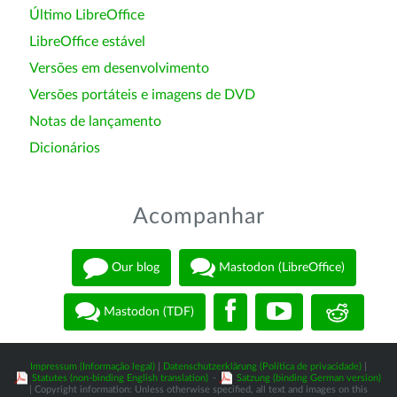
Último LibreOffice
LibreOffice estável
Versões em desenvolvimento
Versões portáteis e imagens de DVD
Notas de lançamento
Dicionários
Acompanhar
Our blog
Mastodon (LibreOffice)
Mastodon (TDF)
Impressum (Informação legal)
|
Datenschutzerklärung (Política de privacidade)
|
Statutes (non-binding English translation)
-
Satzung (binding German version)
| Copyright information: Unless otherwise specified, all text and images on this