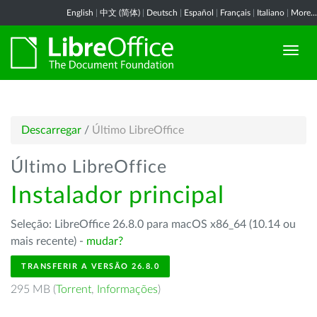
English
|
中文 (简体)
|
Deutsch
|
Español
|
Français
|
Italiano
|
More...
Descarregar
/
Último LibreOffice
Último LibreOffice
Instalador principal
Seleção: LibreOffice 26.8.0 para macOS x86_64 (10.14 ou
mais recente) -
mudar?
TRANSFERIR A VERSÃO 26.8.0
295 MB (
Torrent
,
Informações
)