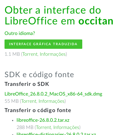
Obter a interface do
LibreOffice em
occitan
Outro idioma?
INTERFACE GRÁFICA TRADUZIDA
1.1 MB (
Torrent
,
Informações
)
SDK e código fonte
Transferir o SDK
LibreOffice_26.8.0.2_MacOS_x86-64_sdk.dmg
55 MB (
Torrent
,
Informações
)
Transferir o código fonte
libreoffice-26.8.0.2.tar.xz
288 MB (
Torrent
,
Informações
)
libreoffice-dictionaries-26.8.0.2.tar.xz