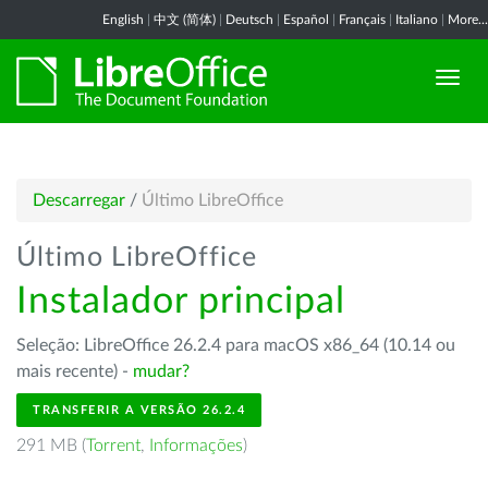
English
|
中文 (简体)
|
Deutsch
|
Español
|
Français
|
Italiano
|
More...
Descarregar
/
Último LibreOffice
Último LibreOffice
Instalador principal
Seleção: LibreOffice 26.2.4 para macOS x86_64 (10.14 ou
mais recente) -
mudar?
TRANSFERIR A VERSÃO 26.2.4
291 MB (
Torrent
,
Informações
)