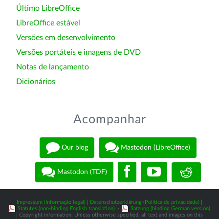
Último LibreOffice
LibreOffice estável
Versões em desenvolvimento
Versões portáteis e imagens de DVD
Notas de lançamento
Dicionários
Acompanhar
Our blog
Mastodon (LibreOffice)
Mastodon (TDF)
Impressum (Informação legal)
|
Datenschutzerklärung (Política de privacidade)
|
Statutes (non-binding English translation)
-
Satzung (binding German version)
| Copyright information: Unless otherwise specified, all text and images on this