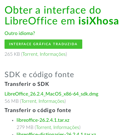
Obter a interface do
LibreOffice em
isiXhosa
Outro idioma?
INTERFACE GRÁFICA TRADUZIDA
265 KB (
Torrent
,
Informações
)
SDK e código fonte
Transferir o SDK
LibreOffice_26.2.4_MacOS_x86-64_sdk.dmg
56 MB (
Torrent
,
Informações
)
Transferir o código fonte
libreoffice-26.2.4.1.tar.xz
279 MB (
Torrent
,
Informações
)
libreoffice-dictionaries-26.2.4.1.tar.xz