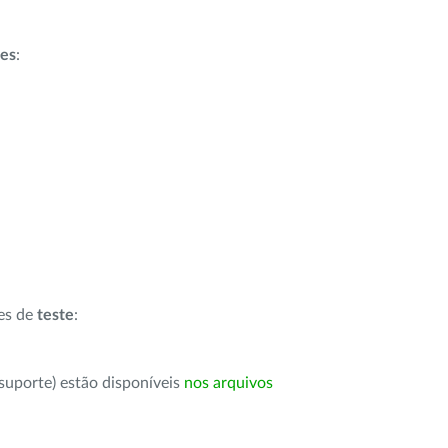
ões
:
ões de
teste
:
suporte) estão disponíveis
nos arquivos