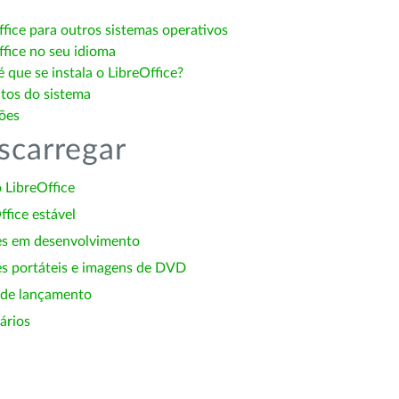
ffice para outros sistemas operativos
ffice no seu idioma
 que se instala o LibreOffice?
itos do sistema
ões
scarregar
 LibreOffice
ffice estável
es em desenvolvimento
s portáteis e imagens de DVD
 de lançamento
ários