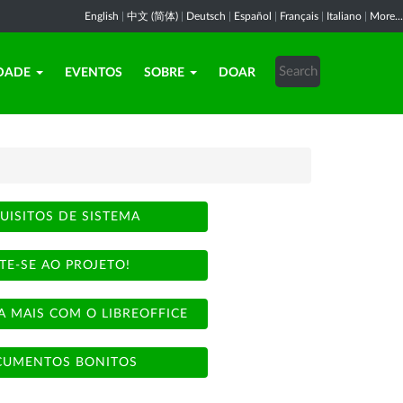
English
|
中文 (简体)
|
Deutsch
|
Español
|
Français
|
Italiano
|
More...
DADE
EVENTOS
SOBRE
DOAR
UISITOS DE SISTEMA
TE-SE AO PROJETO!
A MAIS COM O LIBREOFFICE
UMENTOS BONITOS