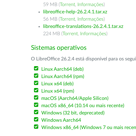
59 MB (
Torrent
,
Informações
)
libreoffice-help-26.2.4.1.tar.xz
56 MB (
Torrent
,
Informações
)
libreoffice-translations-26.2.4.1.tar.xz
224 MB (
Torrent
,
Informações
)
Sistemas operativos
O LibreOffice 26.2.4 está disponível para os segu
Linux Aarch64 (deb)
Linux Aarch64 (rpm)
Linux x64 (deb)
Linux x64 (rpm)
macOS (Aarch64/Apple Silicon)
macOS x86_64 (10.14 ou mais recente)
Windows (32 bit, deprecated)
Windows Aarch64
Windows x86_64 (Windows 7 ou mais recen