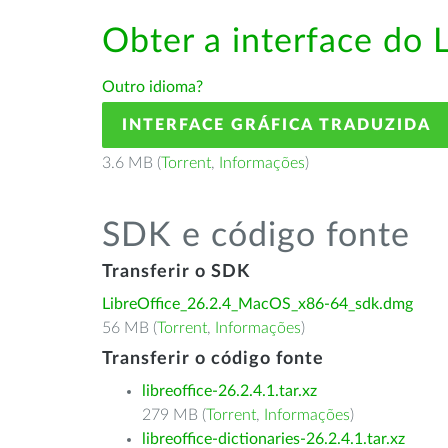
Obter a interface do 
Outro idioma?
INTERFACE GRÁFICA TRADUZIDA
3.6 MB (
Torrent
,
Informações
)
SDK e código fonte
Transferir o SDK
LibreOffice_26.2.4_MacOS_x86-64_sdk.dmg
56 MB (
Torrent
,
Informações
)
Transferir o código fonte
libreoffice-26.2.4.1.tar.xz
279 MB (
Torrent
,
Informações
)
libreoffice-dictionaries-26.2.4.1.tar.xz