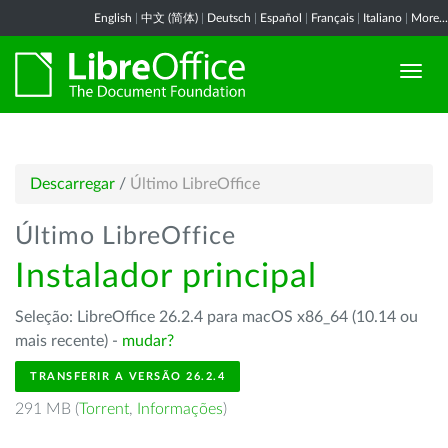
English
|
中文 (简体)
|
Deutsch
|
Español
|
Français
|
Italiano
|
More...
Descarregar
/
Último LibreOffice
Último LibreOffice
Instalador principal
Seleção: LibreOffice 26.2.4 para macOS x86_64 (10.14 ou
mais recente) -
mudar?
TRANSFERIR A VERSÃO 26.2.4
291 MB (
Torrent
,
Informações
)