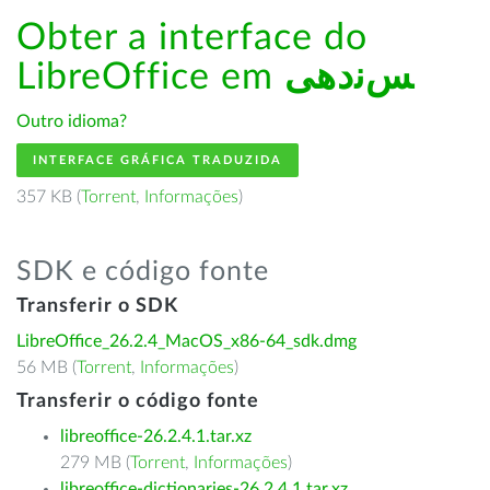
Obter a interface do
LibreOffice em
ﺲﻧﺩھی
Outro idioma?
INTERFACE GRÁFICA TRADUZIDA
357 KB (
Torrent
,
Informações
)
SDK e código fonte
Transferir o SDK
LibreOffice_26.2.4_MacOS_x86-64_sdk.dmg
56 MB (
Torrent
,
Informações
)
Transferir o código fonte
libreoffice-26.2.4.1.tar.xz
279 MB (
Torrent
,
Informações
)
libreoffice-dictionaries-26.2.4.1.tar.xz