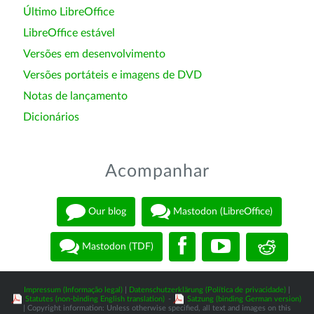
Último LibreOffice
LibreOffice estável
Versões em desenvolvimento
Versões portáteis e imagens de DVD
Notas de lançamento
Dicionários
Acompanhar
Our blog
Mastodon (LibreOffice)
Mastodon (TDF)
Impressum (Informação legal)
|
Datenschutzerklärung (Política de privacidade)
|
Statutes (non-binding English translation)
-
Satzung (binding German version)
| Copyright information: Unless otherwise specified, all text and images on this