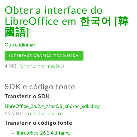
Obter a interface do
LibreOffice em
한국어 [韓
國語]
Outro idioma?
INTERFACE GRÁFICA TRADUZIDA
4 MB (
Torrent
,
Informações
)
SDK e código fonte
Transferir o SDK
LibreOffice_26.2.4_MacOS_x86-64_sdk.dmg
56 MB (
Torrent
,
Informações
)
Transferir o código fonte
libreoffice-26.2.4.1.tar.xz