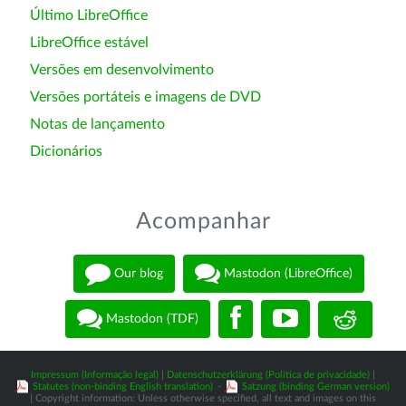
Último LibreOffice
LibreOffice estável
Versões em desenvolvimento
Versões portáteis e imagens de DVD
Notas de lançamento
Dicionários
Acompanhar
Our blog
Mastodon (LibreOffice)
Mastodon (TDF)
Impressum (Informação legal)
|
Datenschutzerklärung (Política de privacidade)
|
Statutes (non-binding English translation)
-
Satzung (binding German version)
| Copyright information: Unless otherwise specified, all text and images on this