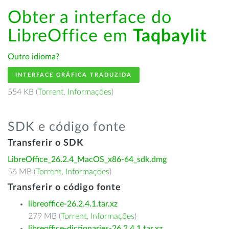
Obter a interface do
LibreOffice em
Taqbaylit
Outro idioma?
INTERFACE GRÁFICA TRADUZIDA
554 KB (
Torrent
,
Informações
)
SDK e código fonte
Transferir o SDK
LibreOffice_26.2.4_MacOS_x86-64_sdk.dmg
56 MB (
Torrent
,
Informações
)
Transferir o código fonte
libreoffice-26.2.4.1.tar.xz
279 MB (
Torrent
,
Informações
)
libreoffice-dictionaries-26.2.4.1.tar.xz