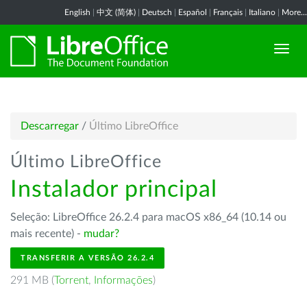
English
|
中文 (简体)
|
Deutsch
|
Español
|
Français
|
Italiano
|
More...
Descarregar
/
Último LibreOffice
Último LibreOffice
Instalador principal
Seleção: LibreOffice 26.2.4 para macOS x86_64 (10.14 ou
mais recente) -
mudar?
TRANSFERIR A VERSÃO 26.2.4
291 MB (
Torrent
,
Informações
)