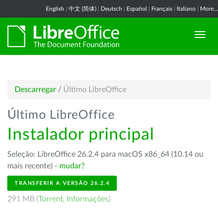
English
|
中文 (简体)
|
Deutsch
|
Español
|
Français
|
Italiano
|
More...
Descarregar
/
Último LibreOffice
Último LibreOffice
Instalador principal
Seleção: LibreOffice 26.2.4 para macOS x86_64 (10.14 ou
mais recente) -
mudar?
TRANSFERIR A VERSÃO 26.2.4
291 MB (
Torrent
,
Informações
)