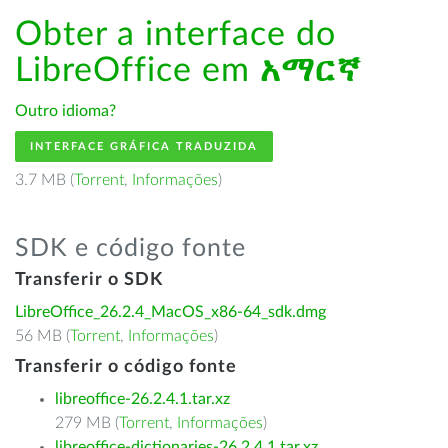
Obter a interface do
LibreOffice em
አማርኛ
Outro idioma?
INTERFACE GRÁFICA TRADUZIDA
3.7 MB (
Torrent
,
Informações
)
SDK e código fonte
Transferir o SDK
LibreOffice_26.2.4_MacOS_x86-64_sdk.dmg
56 MB (
Torrent
,
Informações
)
Transferir o código fonte
libreoffice-26.2.4.1.tar.xz
279 MB (
Torrent
,
Informações
)
libreoffice-dictionaries-26.2.4.1.tar.xz