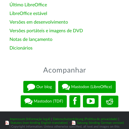
Último LibreOffice
LibreOffice estável
Versões em desenvolvimento
Versões portáteis e imagens de DVD
Notas de lançamento
Dicionários
Acompanhar
Our blog
Mastodon (LibreOffice)
Mastodon (TDF)
Impressum (Informação legal)
|
Datenschutzerklärung (Política de privacidade)
|
Statutes (non-binding English translation)
-
Satzung (binding German version)
| Copyright information: Unless otherwise specified, all text and images on this