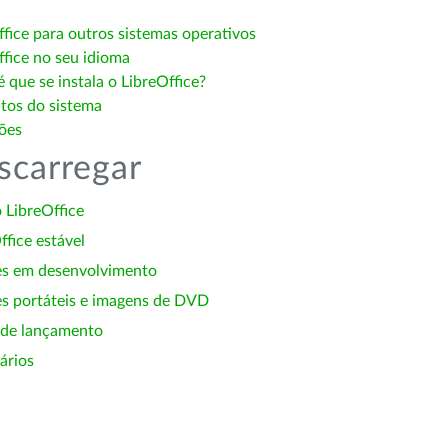
ffice para outros sistemas operativos
ffice no seu idioma
 que se instala o LibreOffice?
itos do sistema
ões
scarregar
 LibreOffice
ffice estável
es em desenvolvimento
s portáteis e imagens de DVD
 de lançamento
ários