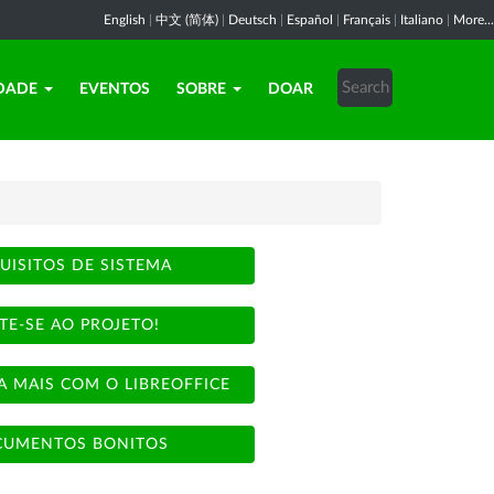
English
|
中文 (简体)
|
Deutsch
|
Español
|
Français
|
Italiano
|
More...
DADE
EVENTOS
SOBRE
DOAR
UISITOS DE SISTEMA
TE-SE AO PROJETO!
A MAIS COM O LIBREOFFICE
UMENTOS BONITOS