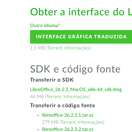
Obter a interface do 
Outro idioma?
INTERFACE GRÁFICA TRADUZIDA
1.1 MB (
Torrent
,
Informações
)
SDK e código fonte
Transferir o SDK
LibreOffice_26.2.3_MacOS_x86-64_sdk.dmg
46 MB (
Torrent
,
Informações
)
Transferir o código fonte
libreoffice-26.2.3.1.tar.xz
279 MB (
Torrent
,
Informações
)
libreoffice-26.2.3.2.tar.xz