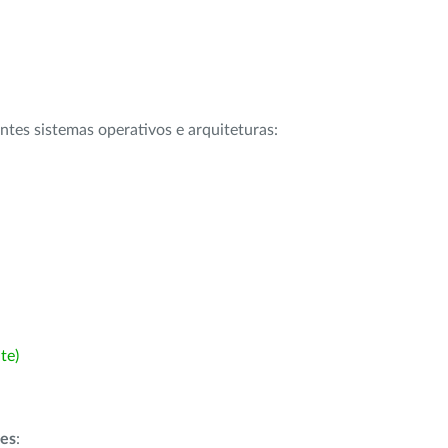
intes sistemas operativos e arquiteturas:
te)
ões
: