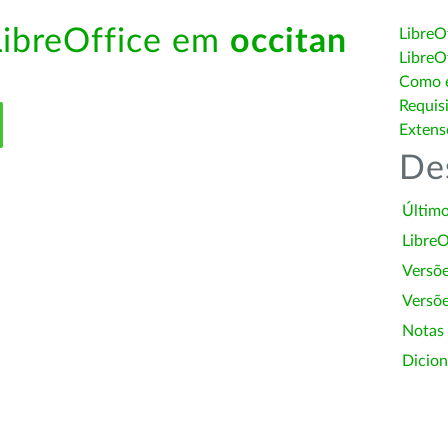
LibreOffice em
occitan
LibreO
LibreO
Como é
Requis
Extens
De
Último
LibreO
Versõ
Versõe
Notas
Dicion