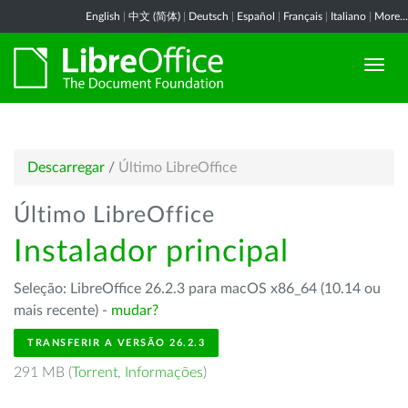
English
|
中文 (简体)
|
Deutsch
|
Español
|
Français
|
Italiano
|
More...
Descarregar
/
Último LibreOffice
Último LibreOffice
Instalador principal
Seleção: LibreOffice 26.2.3 para macOS x86_64 (10.14 ou
mais recente) -
mudar?
TRANSFERIR A VERSÃO 26.2.3
291 MB (
Torrent
,
Informações
)