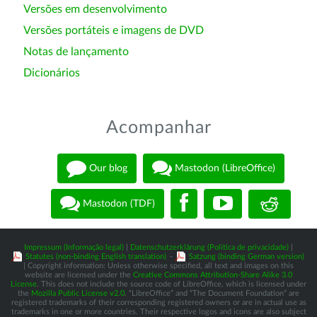
Versões em desenvolvimento
Versões portáteis e imagens de DVD
Notas de lançamento
Dicionários
Acompanhar
Our blog
Mastodon (LibreOffice)
Mastodon (TDF)
Impressum (Informação legal)
|
Datenschutzerklärung (Política de privacidade)
|
Statutes (non-binding English translation)
-
Satzung (binding German version)
| Copyright information: Unless otherwise specified, all text and images on this
website are licensed under the
Creative Commons Attribution-Share Alike 3.0
License
. This does not include the source code of LibreOffice, which is licensed under
the
Mozilla Public License v2.0
. “LibreOffice” and “The Document Foundation” are
registered trademarks of their corresponding registered owners or are in actual use as
trademarks in one or more countries. Their respective logos and icons are also subject