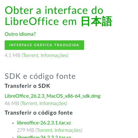
Obter a interface do
LibreOffice em
日本語
Outro idioma?
INTERFACE GRÁFICA TRADUZIDA
4.1 MB (
Torrent
,
Informações
)
SDK e código fonte
Transferir o SDK
LibreOffice_26.2.3_MacOS_x86-64_sdk.dmg
46 MB (
Torrent
,
Informações
)
Transferir o código fonte
libreoffice-26.2.3.1.tar.xz
279 MB (
Torrent
,
Informações
)
libreoffice-26.2.3.2.tar.xz