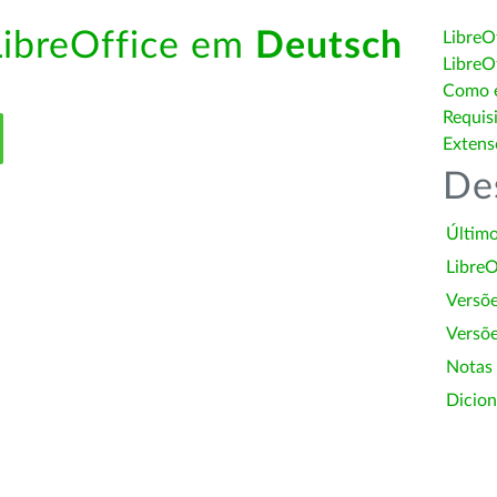
LibreOffice em
Deutsch
LibreO
LibreO
Como é
Requis
Extens
De
Último
LibreO
Versõ
Versõe
Notas
Dicion