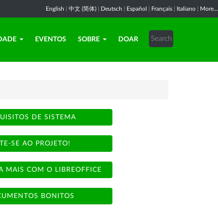
English
|
中文 (简体)
|
Deutsch
|
Español
|
Français
|
Italiano
|
More...
DADE
EVENTOS
SOBRE
DOAR
UISITOS DE SISTEMA
TE-SE AO PROJETO!
A MAIS COM O LIBREOFFICE
UMENTOS BONITOS