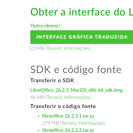
Obter a interface do 
Outro idioma?
INTERFACE GRÁFICA TRADUZIDA
23 MB (
Torrent
,
Informações
)
SDK e código fonte
Transferir o SDK
LibreOffice_26.2.3_MacOS_x86-64_sdk.dmg
46 MB (
Torrent
,
Informações
)
Transferir o código fonte
libreoffice-26.2.3.1.tar.xz
279 MB (
Torrent
,
Informações
)
libreoffice-26.2.3.2.tar.xz