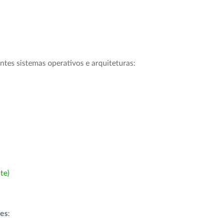
intes sistemas operativos e arquiteturas:
te)
ões
: