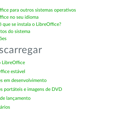
ffice para outros sistemas operativos
ffice no seu idioma
 que se instala o LibreOffice?
itos do sistema
ões
scarregar
 LibreOffice
ffice estável
es em desenvolvimento
s portáteis e imagens de DVD
 de lançamento
ários