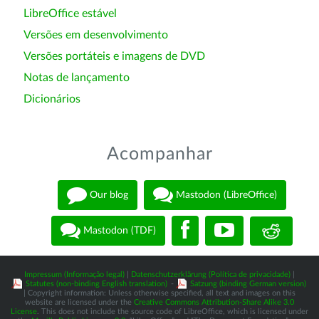
LibreOffice estável
Versões em desenvolvimento
Versões portáteis e imagens de DVD
Notas de lançamento
Dicionários
Acompanhar
Our blog
Mastodon (LibreOffice)
Mastodon (TDF)
Impressum (Informação legal)
|
Datenschutzerklärung (Política de privacidade)
|
Statutes (non-binding English translation)
-
Satzung (binding German version)
| Copyright information: Unless otherwise specified, all text and images on this
website are licensed under the
Creative Commons Attribution-Share Alike 3.0
License
. This does not include the source code of LibreOffice, which is licensed under