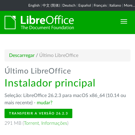
English
|
中文 (简体)
|
Deutsch
|
Español
|
Français
|
Italiano
|
More...
Descarregar
/
Último LibreOffice
Último LibreOffice
Instalador principal
Seleção: LibreOffice 26.2.3 para macOS x86_64 (10.14 ou
mais recente) -
mudar?
TRANSFERIR A VERSÃO 26.2.3
291 MB (
Torrent
,
Informações
)