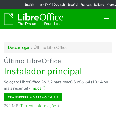
English
|
中文 (简体)
|
Deutsch
|
Español
|
Français
|
Italiano
|
More...
Descarregar
/
Último LibreOffice
Último LibreOffice
Instalador principal
Seleção: LibreOffice 26.2.2 para macOS x86_64 (10.14 ou
mais recente) -
mudar?
TRANSFERIR A VERSÃO 26.2.2
291 MB (
Torrent
,
Informações
)