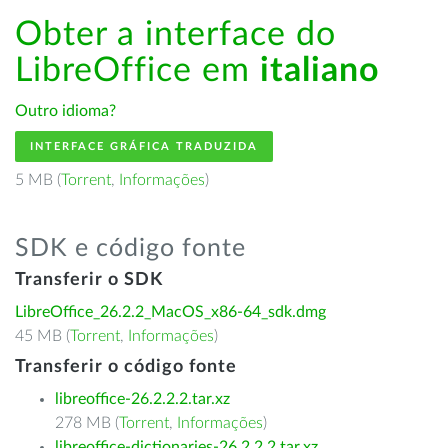
Obter a interface do
LibreOffice em
italiano
Outro idioma?
INTERFACE GRÁFICA TRADUZIDA
5 MB (
Torrent
,
Informações
)
SDK e código fonte
Transferir o SDK
LibreOffice_26.2.2_MacOS_x86-64_sdk.dmg
45 MB (
Torrent
,
Informações
)
Transferir o código fonte
libreoffice-26.2.2.2.tar.xz
278 MB (
Torrent
,
Informações
)
libreoffice-dictionaries-26.2.2.2.tar.xz