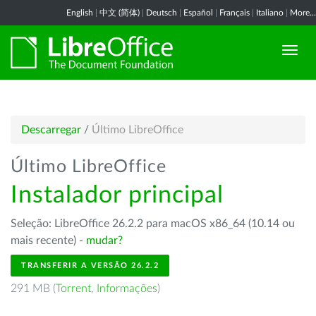
English
|
中文 (简体)
|
Deutsch
|
Español
|
Français
|
Italiano
|
More...
Descarregar
/
Último LibreOffice
Último LibreOffice
Instalador principal
Seleção: LibreOffice 26.2.2 para macOS x86_64 (10.14 ou
mais recente) -
mudar?
TRANSFERIR A VERSÃO 26.2.2
291 MB (
Torrent
,
Informações
)