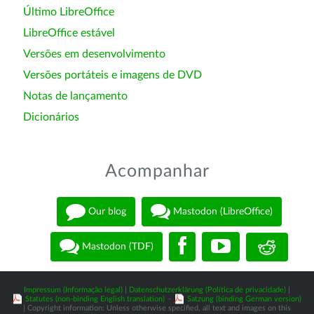
Último LibreOffice
LibreOffice estável
Versões em desenvolvimento
Versões portáteis e imagens de DVD
Notas de lançamento
Dicionários
Acompanhar
Our blog
Mastodon (LibreOffice)
Mastodon (TDF)
Impressum (Informação legal)
|
Datenschutzerklärung (Política de privacidade)
|
Statutes (non-binding English translation)
-
Satzung (binding German version)
| Copyright information: Unless otherwise specified, all text and images on this