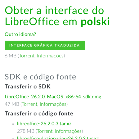
Obter a interface do
LibreOffice em
polski
Outro idioma?
INTERFACE GRÁFICA TRADUZIDA
6 MB (
Torrent
,
Informações
)
SDK e código fonte
Transferir o SDK
LibreOffice_26.2.0_MacOS_x86-64_sdk.dmg
47 MB (
Torrent
,
Informações
)
Transferir o código fonte
libreoffice-26.2.0.3.tar.xz
278 MB (
Torrent
,
Informações
)
libreoffice-dictionaries-26.2.0.3.tar.xz