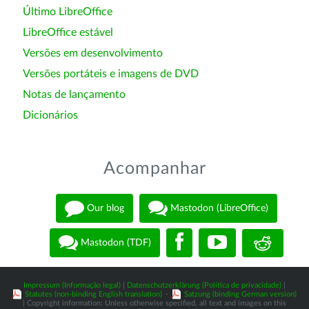
Último LibreOffice
LibreOffice estável
Versões em desenvolvimento
Versões portáteis e imagens de DVD
Notas de lançamento
Dicionários
Acompanhar
Our blog
Mastodon (LibreOffice)
Mastodon (TDF)
Impressum (Informação legal)
|
Datenschutzerklärung (Política de privacidade)
|
Statutes (non-binding English translation)
-
Satzung (binding German version)
| Copyright information: Unless otherwise specified, all text and images on this