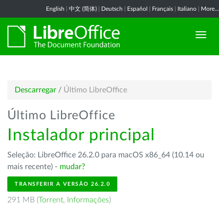
English
|
中文 (简体)
|
Deutsch
|
Español
|
Français
|
Italiano
|
More...
Descarregar
/
Último LibreOffice
Último LibreOffice
Instalador principal
Seleção: LibreOffice 26.2.0 para macOS x86_64 (10.14 ou
mais recente) -
mudar?
TRANSFERIR A VERSÃO 26.2.0
291 MB (
Torrent
,
Informações
)