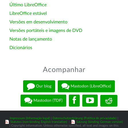
Último LibreOffice
LibreOffice estável
Versões em desenvolvimento
Versões portáteis e imagens de DVD
Notas de lançamento
Dicionários
Acompanhar
Our blog
Mastodon (LibreOffice)
Mastodon (TDF)
Impressum (Informação legal)
|
Datenschutzerklärung (Política de privacidade)
|
Statutes (non-binding English translation)
-
Satzung (binding German version)
| Copyright information: Unless otherwise specified, all text and images on this