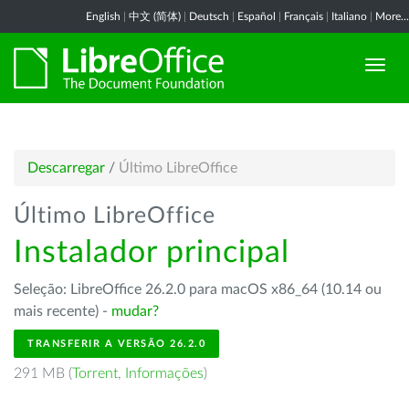
English
|
中文 (简体)
|
Deutsch
|
Español
|
Français
|
Italiano
|
More...
Descarregar
/
Último LibreOffice
Último LibreOffice
Instalador principal
Seleção: LibreOffice 26.2.0 para macOS x86_64 (10.14 ou
mais recente) -
mudar?
TRANSFERIR A VERSÃO 26.2.0
291 MB (
Torrent
,
Informações
)