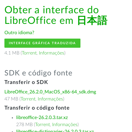
Obter a interface do
LibreOffice em
日本語
Outro idioma?
INTERFACE GRÁFICA TRADUZIDA
4.1 MB (
Torrent
,
Informações
)
SDK e código fonte
Transferir o SDK
LibreOffice_26.2.0_MacOS_x86-64_sdk.dmg
47 MB (
Torrent
,
Informações
)
Transferir o código fonte
libreoffice-26.2.0.3.tar.xz
278 MB (
Torrent
,
Informações
)
libreoffice-dictionaries-26.2.0.3.tar.xz