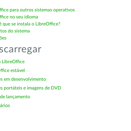
ffice para outros sistemas operativos
ffice no seu idioma
 que se instala o LibreOffice?
itos do sistema
ões
scarregar
 LibreOffice
ffice estável
es em desenvolvimento
s portáteis e imagens de DVD
 de lançamento
ários