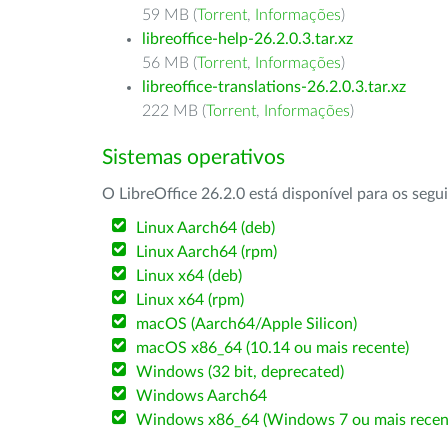
59 MB (
Torrent
,
Informações
)
libreoffice-help-26.2.0.3.tar.xz
56 MB (
Torrent
,
Informações
)
libreoffice-translations-26.2.0.3.tar.xz
222 MB (
Torrent
,
Informações
)
Sistemas operativos
O LibreOffice 26.2.0 está disponível para os segu
Linux Aarch64 (deb)
Linux Aarch64 (rpm)
Linux x64 (deb)
Linux x64 (rpm)
macOS (Aarch64/Apple Silicon)
macOS x86_64 (10.14 ou mais recente)
Windows (32 bit, deprecated)
Windows Aarch64
Windows x86_64 (Windows 7 ou mais recen