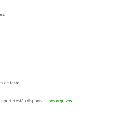
ões
:
ões de
teste
:
suporte) estão disponíveis
nos arquivos