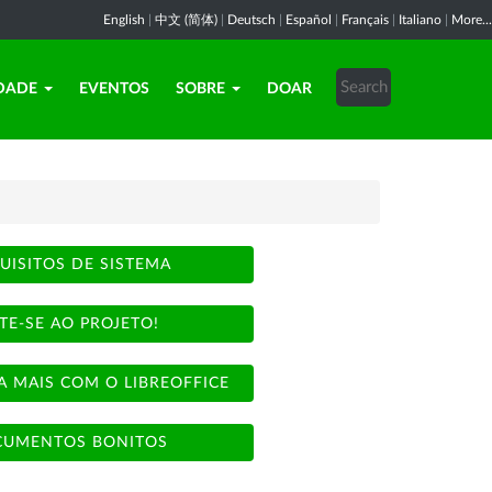
English
|
中文 (简体)
|
Deutsch
|
Español
|
Français
|
Italiano
|
More...
DADE
EVENTOS
SOBRE
DOAR
UISITOS DE SISTEMA
TE-SE AO PROJETO!
A MAIS COM O LIBREOFFICE
UMENTOS BONITOS