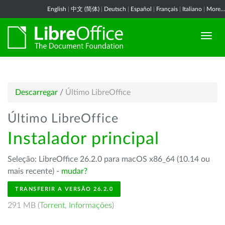
English
|
中文 (简体)
|
Deutsch
|
Español
|
Français
|
Italiano
|
More...
Descarregar
/
Último LibreOffice
Último LibreOffice
Instalador principal
Seleção: LibreOffice 26.2.0 para macOS x86_64 (10.14 ou
mais recente) -
mudar?
TRANSFERIR A VERSÃO 26.2.0
291 MB (
Torrent
,
Informações
)