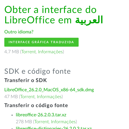
Obter a interface do
LibreOffice em
العربية
Outro idioma?
INTERFACE GRÁFICA TRADUZIDA
4.7 MB (
Torrent
,
Informações
)
SDK e código fonte
Transferir o SDK
LibreOffice_26.2.0_MacOS_x86-64_sdk.dmg
47 MB (
Torrent
,
Informações
)
Transferir o código fonte
libreoffice-26.2.0.3.tar.xz
278 MB (
Torrent
,
Informações
)
libreoffice-dictionaries-26.2.0.3.tar.xz