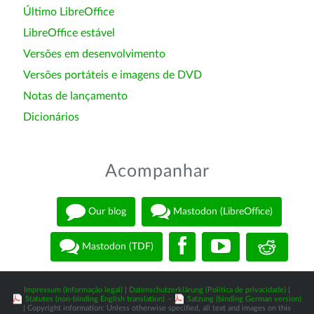
Último LibreOffice
LibreOffice estável
Versões em desenvolvimento
Versões portáteis e imagens de DVD
Notas de lançamento
Dicionários
Acompanhar
Our blog
Mastodon (LibreOffice)
Mastodon (TDF)
Impressum (Informação legal)
|
Datenschutzerklärung (Política de privacidade)
|
Statutes (non-binding English translation)
-
Satzung (binding German version)
| Copyright information: Unless otherwise specified, all text and images on this