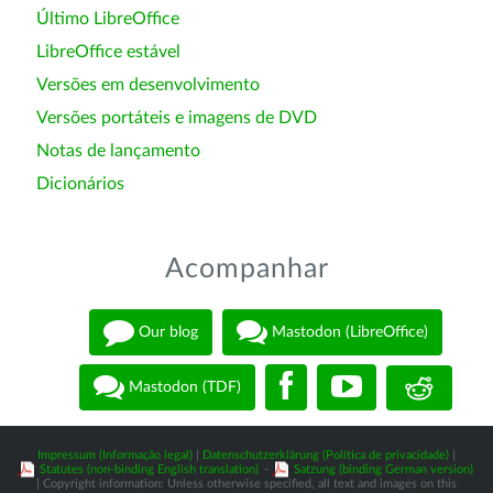
Último LibreOffice
LibreOffice estável
Versões em desenvolvimento
Versões portáteis e imagens de DVD
Notas de lançamento
Dicionários
Acompanhar
Our blog
Mastodon (LibreOffice)
Mastodon (TDF)
Impressum (Informação legal)
|
Datenschutzerklärung (Política de privacidade)
|
Statutes (non-binding English translation)
-
Satzung (binding German version)
| Copyright information: Unless otherwise specified, all text and images on this