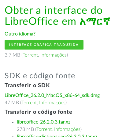
Obter a interface do
LibreOffice em
አማርኛ
Outro idioma?
INTERFACE GRÁFICA TRADUZIDA
3.7 MB (
Torrent
,
Informações
)
SDK e código fonte
Transferir o SDK
LibreOffice_26.2.0_MacOS_x86-64_sdk.dmg
47 MB (
Torrent
,
Informações
)
Transferir o código fonte
libreoffice-26.2.0.3.tar.xz
278 MB (
Torrent
,
Informações
)
libreoffice-dictionaries-26.2.0.3.tar.xz