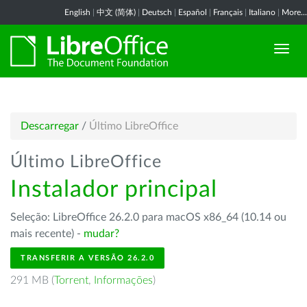
English
|
中文 (简体)
|
Deutsch
|
Español
|
Français
|
Italiano
|
More...
Descarregar
/
Último LibreOffice
Último LibreOffice
Instalador principal
Seleção: LibreOffice 26.2.0 para macOS x86_64 (10.14 ou
mais recente) -
mudar?
TRANSFERIR A VERSÃO 26.2.0
291 MB (
Torrent
,
Informações
)