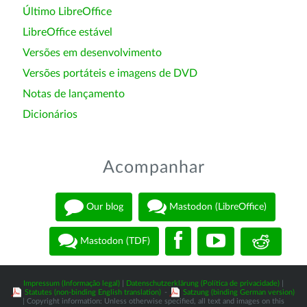
Último LibreOffice
LibreOffice estável
Versões em desenvolvimento
Versões portáteis e imagens de DVD
Notas de lançamento
Dicionários
Acompanhar
Our blog
Mastodon (LibreOffice)
Mastodon (TDF)
Impressum (Informação legal)
|
Datenschutzerklärung (Política de privacidade)
|
Statutes (non-binding English translation)
-
Satzung (binding German version)
| Copyright information: Unless otherwise specified, all text and images on this