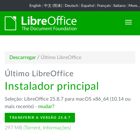
English
|
中文 (简体)
|
Deutsch
|
Español
|
Français
|
Italiano
|
More...
Descarregar
/
Último LibreOffice
Último LibreOffice
Instalador principal
Seleção: LibreOffice 25.8.7 para macOS x86_64 (10.14 ou
mais recente) -
mudar?
TRANSFERIR A VERSÃO 25.8.7
297 MB (
Torrent
,
Informações
)