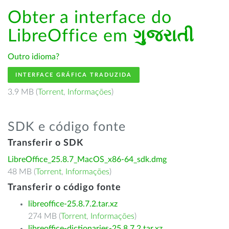
Obter a interface do
LibreOffice em
ગુજરાતી
Outro idioma?
INTERFACE GRÁFICA TRADUZIDA
3.9 MB (
Torrent
,
Informações
)
SDK e código fonte
Transferir o SDK
LibreOffice_25.8.7_MacOS_x86-64_sdk.dmg
48 MB (
Torrent
,
Informações
)
Transferir o código fonte
libreoffice-25.8.7.2.tar.xz
274 MB (
Torrent
,
Informações
)
libreoffice-dictionaries-25.8.7.2.tar.xz