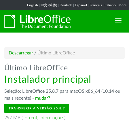
English
|
中文 (简体)
|
Deutsch
|
Español
|
Français
|
Italiano
|
More...
Descarregar
/
Último LibreOffice
Último LibreOffice
Instalador principal
Seleção: LibreOffice 25.8.7 para macOS x86_64 (10.14 ou
mais recente) -
mudar?
TRANSFERIR A VERSÃO 25.8.7
297 MB (
Torrent
,
Informações
)