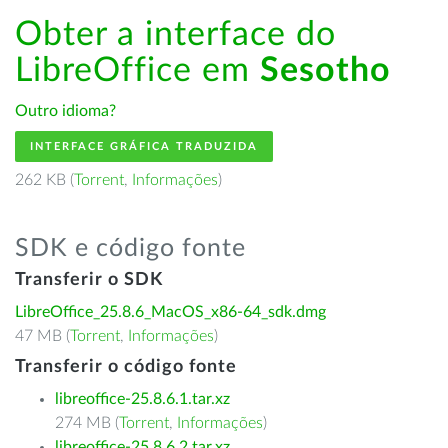
Obter a interface do
LibreOffice em
Sesotho
Outro idioma?
INTERFACE GRÁFICA TRADUZIDA
262 KB (
Torrent
,
Informações
)
SDK e código fonte
Transferir o SDK
LibreOffice_25.8.6_MacOS_x86-64_sdk.dmg
47 MB (
Torrent
,
Informações
)
Transferir o código fonte
libreoffice-25.8.6.1.tar.xz
274 MB (
Torrent
,
Informações
)
libreoffice-25.8.6.2.tar.xz