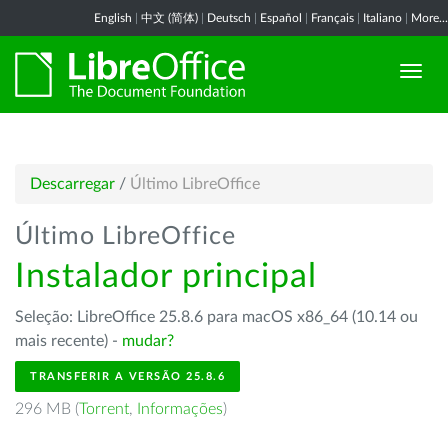
English
|
中文 (简体)
|
Deutsch
|
Español
|
Français
|
Italiano
|
More...
Descarregar
/
Último LibreOffice
Último LibreOffice
Instalador principal
Seleção: LibreOffice 25.8.6 para macOS x86_64 (10.14 ou
mais recente) -
mudar?
TRANSFERIR A VERSÃO 25.8.6
296 MB (
Torrent
,
Informações
)