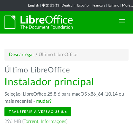
English
|
中文 (简体)
|
Deutsch
|
Español
|
Français
|
Italiano
|
More...
Descarregar
/
Último LibreOffice
Último LibreOffice
Instalador principal
Seleção: LibreOffice 25.8.6 para macOS x86_64 (10.14 ou
mais recente) -
mudar?
TRANSFERIR A VERSÃO 25.8.6
296 MB (
Torrent
,
Informações
)