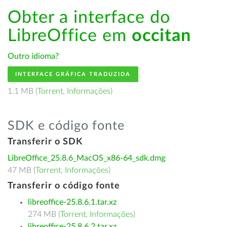
Obter a interface do
LibreOffice em
occitan
Outro idioma?
INTERFACE GRÁFICA TRADUZIDA
1.1 MB (
Torrent
,
Informações
)
SDK e código fonte
Transferir o SDK
LibreOffice_25.8.6_MacOS_x86-64_sdk.dmg
47 MB (
Torrent
,
Informações
)
Transferir o código fonte
libreoffice-25.8.6.1.tar.xz
274 MB (
Torrent
,
Informações
)
libreoffice-25.8.6.2.tar.xz