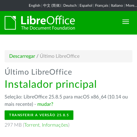
English
|
中文 (简体)
|
Deutsch
|
Español
|
Français
|
Italiano
|
More...
Descarregar
/
Último LibreOffice
Último LibreOffice
Instalador principal
Seleção: LibreOffice 25.8.5 para macOS x86_64 (10.14 ou
mais recente) -
mudar?
TRANSFERIR A VERSÃO 25.8.5
297 MB (
Torrent
,
Informações
)