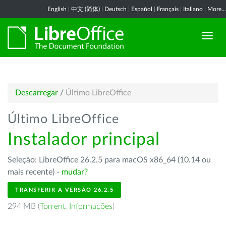
English
|
中文 (简体)
|
Deutsch
|
Español
|
Français
|
Italiano
|
More...
Descarregar
/
Último LibreOffice
Último LibreOffice
Instalador principal
Seleção: LibreOffice 26.2.5 para macOS x86_64 (10.14 ou
mais recente) -
mudar?
TRANSFERIR A VERSÃO 26.2.5
294 MB (
Torrent
,
Informações
)