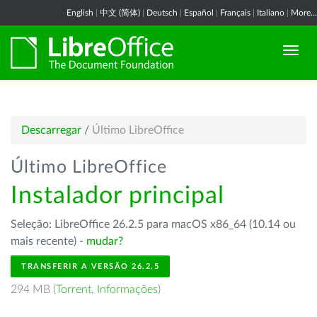
English
|
中文 (简体)
|
Deutsch
|
Español
|
Français
|
Italiano
|
More...
Descarregar
/
Último LibreOffice
Último LibreOffice
Instalador principal
Seleção: LibreOffice 26.2.5 para macOS x86_64 (10.14 ou
mais recente) -
mudar?
TRANSFERIR A VERSÃO 26.2.5
294 MB (
Torrent
,
Informações
)