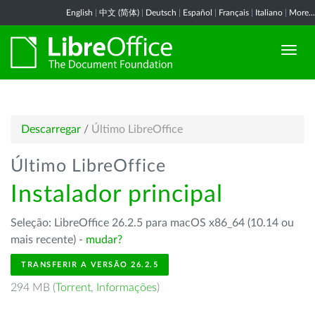
English
|
中文 (简体)
|
Deutsch
|
Español
|
Français
|
Italiano
|
More...
Descarregar
/
Último LibreOffice
Último LibreOffice
Instalador principal
Seleção: LibreOffice 26.2.5 para macOS x86_64 (10.14 ou
mais recente) -
mudar?
TRANSFERIR A VERSÃO 26.2.5
294 MB (
Torrent
,
Informações
)