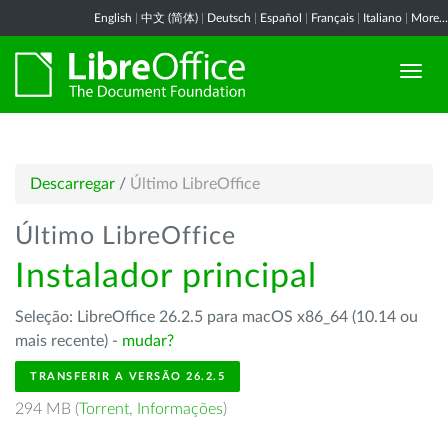
English
|
中文 (简体)
|
Deutsch
|
Español
|
Français
|
Italiano
|
More...
Descarregar
/
Último LibreOffice
Último LibreOffice
Instalador principal
Seleção: LibreOffice 26.2.5 para macOS x86_64 (10.14 ou
mais recente) -
mudar?
TRANSFERIR A VERSÃO 26.2.5
294 MB (
Torrent
,
Informações
)