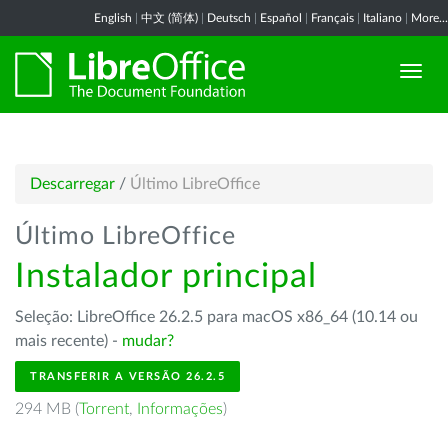
English
|
中文 (简体)
|
Deutsch
|
Español
|
Français
|
Italiano
|
More...
Descarregar
/
Último LibreOffice
Último LibreOffice
Instalador principal
Seleção: LibreOffice 26.2.5 para macOS x86_64 (10.14 ou
mais recente) -
mudar?
TRANSFERIR A VERSÃO 26.2.5
294 MB (
Torrent
,
Informações
)