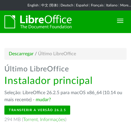
English
|
中文 (简体)
|
Deutsch
|
Español
|
Français
|
Italiano
|
More...
Descarregar
/
Último LibreOffice
Último LibreOffice
Instalador principal
Seleção: LibreOffice 26.2.5 para macOS x86_64 (10.14 ou
mais recente) -
mudar?
TRANSFERIR A VERSÃO 26.2.5
294 MB (
Torrent
,
Informações
)