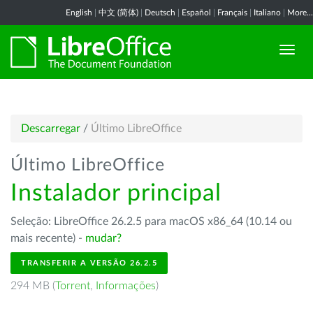
English
|
中文 (简体)
|
Deutsch
|
Español
|
Français
|
Italiano
|
More...
Descarregar
/
Último LibreOffice
Último LibreOffice
Instalador principal
Seleção: LibreOffice 26.2.5 para macOS x86_64 (10.14 ou
mais recente) -
mudar?
TRANSFERIR A VERSÃO 26.2.5
294 MB (
Torrent
,
Informações
)