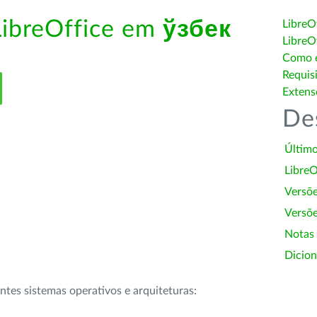
LibreOffice em
ўзбек
LibreO
LibreO
Como é
Requis
Extens
De
Último
LibreO
Versõ
Versõe
Notas
Dicion
intes sistemas operativos e arquiteturas: