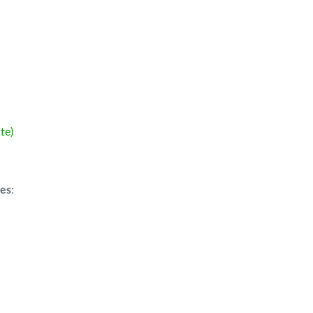
te)
ões
: