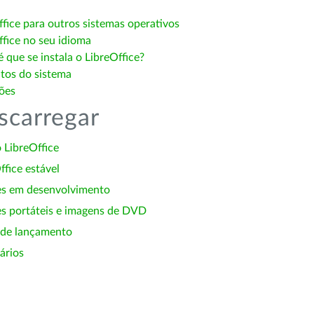
ffice para outros sistemas operativos
ffice no seu idioma
 que se instala o LibreOffice?
itos do sistema
ões
scarregar
 LibreOffice
ffice estável
es em desenvolvimento
s portáteis e imagens de DVD
 de lançamento
ários