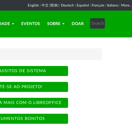
English
|
中文 (简体)
|
Deutsch
|
Español
|
Français
|
Italiano
|
More...
DADE
EVENTOS
SOBRE
DOAR
UISITOS DE SISTEMA
TE-SE AO PROJETO!
A MAIS COM O LIBREOFFICE
UMENTOS BONITOS