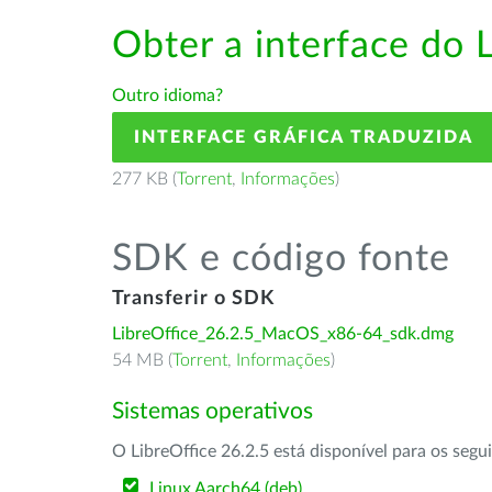
Obter a interface do 
Outro idioma?
INTERFACE GRÁFICA TRADUZIDA
277 KB (
Torrent
,
Informações
)
SDK e código fonte
Transferir o SDK
LibreOffice_26.2.5_MacOS_x86-64_sdk.dmg
54 MB (
Torrent
,
Informações
)
Sistemas operativos
O LibreOffice 26.2.5 está disponível para os segu
Linux Aarch64 (deb)