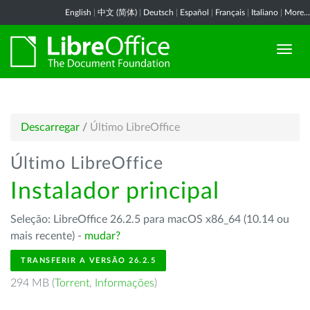
English
|
中文 (简体)
|
Deutsch
|
Español
|
Français
|
Italiano
|
More...
Descarregar
/
Último LibreOffice
Último LibreOffice
Instalador principal
Seleção: LibreOffice 26.2.5 para macOS x86_64 (10.14 ou
mais recente) -
mudar?
TRANSFERIR A VERSÃO 26.2.5
294 MB (
Torrent
,
Informações
)