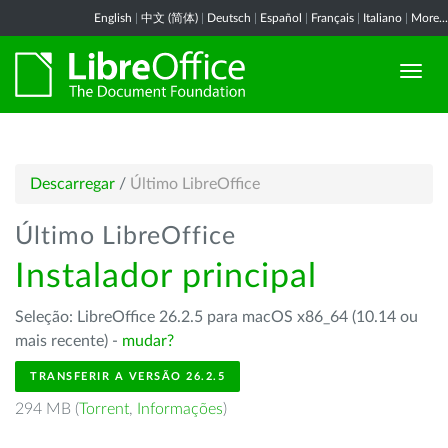
English
|
中文 (简体)
|
Deutsch
|
Español
|
Français
|
Italiano
|
More...
Descarregar
/
Último LibreOffice
Último LibreOffice
Instalador principal
Seleção: LibreOffice 26.2.5 para macOS x86_64 (10.14 ou
mais recente) -
mudar?
TRANSFERIR A VERSÃO 26.2.5
294 MB (
Torrent
,
Informações
)