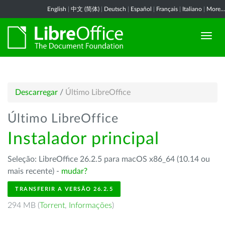
English
|
中文 (简体)
|
Deutsch
|
Español
|
Français
|
Italiano
|
More...
Descarregar
/
Último LibreOffice
Último LibreOffice
Instalador principal
Seleção: LibreOffice 26.2.5 para macOS x86_64 (10.14 ou
mais recente) -
mudar?
TRANSFERIR A VERSÃO 26.2.5
294 MB (
Torrent
,
Informações
)