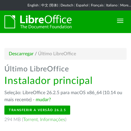
English
|
中文 (简体)
|
Deutsch
|
Español
|
Français
|
Italiano
|
More...
Descarregar
/
Último LibreOffice
Último LibreOffice
Instalador principal
Seleção: LibreOffice 26.2.5 para macOS x86_64 (10.14 ou
mais recente) -
mudar?
TRANSFERIR A VERSÃO 26.2.5
294 MB (
Torrent
,
Informações
)