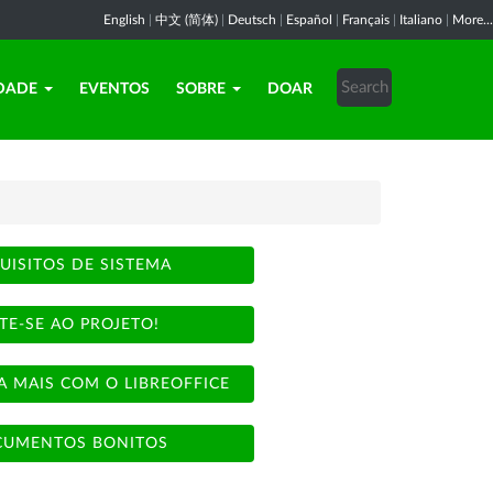
English
|
中文 (简体)
|
Deutsch
|
Español
|
Français
|
Italiano
|
More...
DADE
EVENTOS
SOBRE
DOAR
UISITOS DE SISTEMA
TE-SE AO PROJETO!
A MAIS COM O LIBREOFFICE
UMENTOS BONITOS