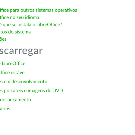
ffice para outros sistemas operativos
ffice no seu idioma
 que se instala o LibreOffice?
itos do sistema
ões
scarregar
 LibreOffice
ffice estável
es em desenvolvimento
s portáteis e imagens de DVD
 de lançamento
ários