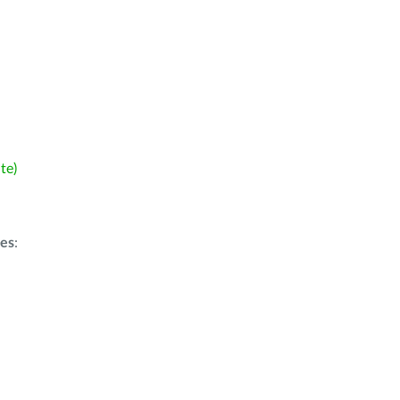
te)
ões
: