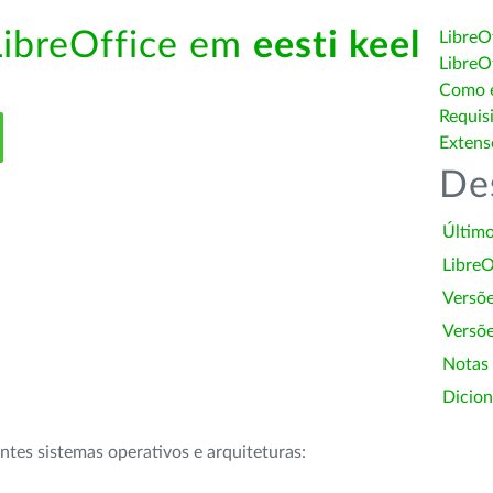
LibreOffice em
eesti keel
LibreO
LibreO
Como é
Requis
Extens
De
Último
LibreO
Versõ
Versõe
Notas
Dicion
intes sistemas operativos e arquiteturas: