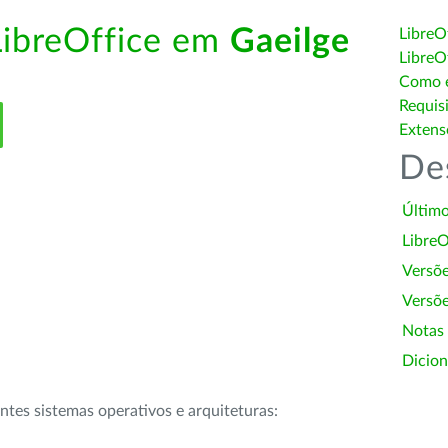
LibreOffice em
Gaeilge
LibreO
LibreO
Como é
Requis
Extens
De
Último
LibreO
Versõ
Versõe
Notas
Dicion
intes sistemas operativos e arquiteturas: