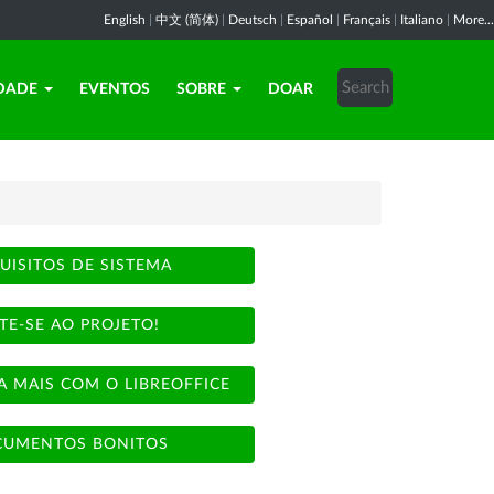
English
|
中文 (简体)
|
Deutsch
|
Español
|
Français
|
Italiano
|
More...
DADE
EVENTOS
SOBRE
DOAR
UISITOS DE SISTEMA
TE-SE AO PROJETO!
A MAIS COM O LIBREOFFICE
UMENTOS BONITOS