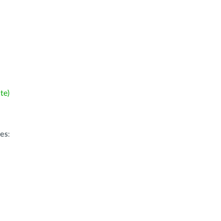
te)
ões
: