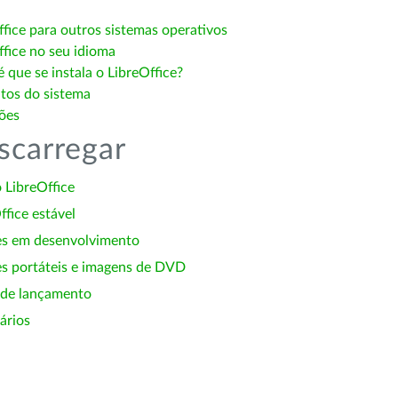
ffice para outros sistemas operativos
ffice no seu idioma
 que se instala o LibreOffice?
itos do sistema
ões
scarregar
 LibreOffice
ffice estável
es em desenvolvimento
s portáteis e imagens de DVD
 de lançamento
ários