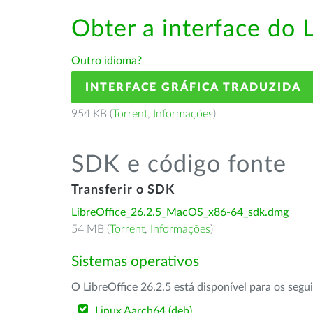
Obter a interface do 
Outro idioma?
INTERFACE GRÁFICA TRADUZIDA
954 KB (
Torrent
,
Informações
)
SDK e código fonte
Transferir o SDK
LibreOffice_26.2.5_MacOS_x86-64_sdk.dmg
54 MB (
Torrent
,
Informações
)
Sistemas operativos
O LibreOffice 26.2.5 está disponível para os segu
Linux Aarch64 (deb)