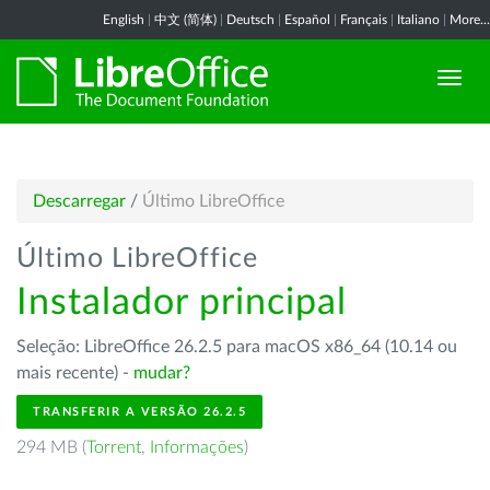
English
|
中文 (简体)
|
Deutsch
|
Español
|
Français
|
Italiano
|
More...
Descarregar
/
Último LibreOffice
Último LibreOffice
Instalador principal
Seleção: LibreOffice 26.2.5 para macOS x86_64 (10.14 ou
mais recente) -
mudar?
TRANSFERIR A VERSÃO 26.2.5
294 MB (
Torrent
,
Informações
)