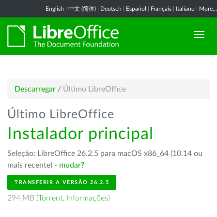
English
|
中文 (简体)
|
Deutsch
|
Español
|
Français
|
Italiano
|
More...
Descarregar
/
Último LibreOffice
Último LibreOffice
Instalador principal
Seleção: LibreOffice 26.2.5 para macOS x86_64 (10.14 ou
mais recente) -
mudar?
TRANSFERIR A VERSÃO 26.2.5
294 MB (
Torrent
,
Informações
)