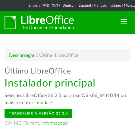
English
|
中文 (简体)
|
Deutsch
|
Español
|
Français
|
Italiano
|
More...
Descarregar
/
Último LibreOffice
Último LibreOffice
Instalador principal
Seleção: LibreOffice 26.2.5 para macOS x86_64 (10.14 ou
mais recente) -
mudar?
TRANSFERIR A VERSÃO 26.2.5
294 MB (
Torrent
,
Informações
)