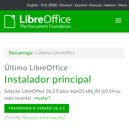
English
|
中文 (简体)
|
Deutsch
|
Español
|
Français
|
Italiano
|
More...
Descarregar
/
Último LibreOffice
Último LibreOffice
Instalador principal
Seleção: LibreOffice 26.2.5 para macOS x86_64 (10.14 ou
mais recente) -
mudar?
TRANSFERIR A VERSÃO 26.2.5
294 MB (
Torrent
,
Informações
)