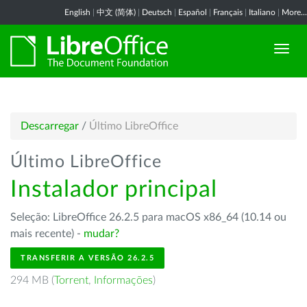
English
|
中文 (简体)
|
Deutsch
|
Español
|
Français
|
Italiano
|
More...
Descarregar
/
Último LibreOffice
Último LibreOffice
Instalador principal
Seleção: LibreOffice 26.2.5 para macOS x86_64 (10.14 ou
mais recente) -
mudar?
TRANSFERIR A VERSÃO 26.2.5
294 MB (
Torrent
,
Informações
)