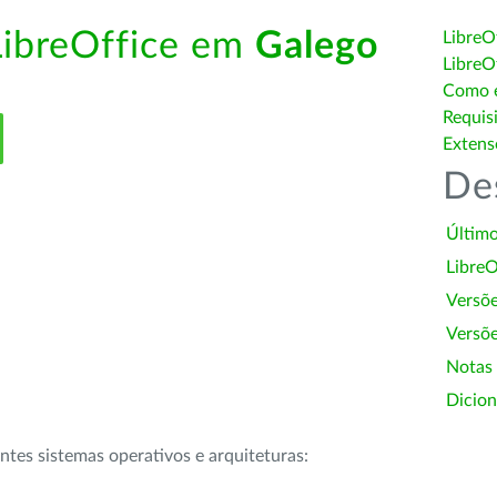
LibreOffice em
Galego
LibreO
LibreO
Como é
Requis
Extens
De
Último
LibreO
Versõ
Versõe
Notas
Dicion
intes sistemas operativos e arquiteturas: