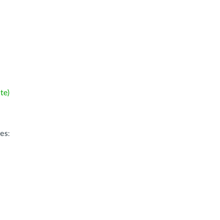
te)
ões
: