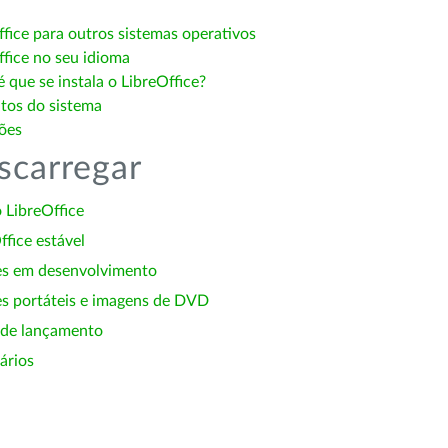
ffice para outros sistemas operativos
ffice no seu idioma
 que se instala o LibreOffice?
itos do sistema
ões
scarregar
 LibreOffice
ffice estável
es em desenvolvimento
s portáteis e imagens de DVD
 de lançamento
ários