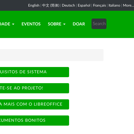
English
|
中文 (简体)
|
Deutsch
|
Español
|
Français
|
Italiano
|
More...
DADE
EVENTOS
SOBRE
DOAR
UISITOS DE SISTEMA
TE-SE AO PROJETO!
A MAIS COM O LIBREOFFICE
UMENTOS BONITOS