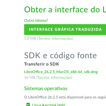
Obter a interface do 
Outro idioma?
INTERFACE GRÁFICA TRADUZIDA
5.8 MB (
Torrent
,
Informações
)
SDK e código fonte
Transferir o SDK
LibreOffice_26.2.5_MacOS_x86-64_sdk.dmg
54 MB (
Torrent
,
Informações
)
Sistemas operativos
O LibreOffice 26.2.5 está disponível para os segu
Linux Aarch64 (deb)