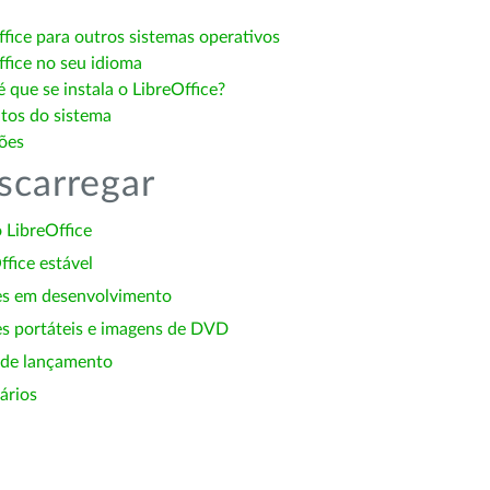
ffice para outros sistemas operativos
ffice no seu idioma
 que se instala o LibreOffice?
itos do sistema
ões
scarregar
 LibreOffice
ffice estável
es em desenvolvimento
s portáteis e imagens de DVD
 de lançamento
ários