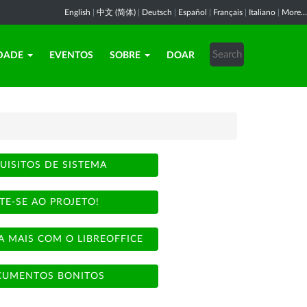
English
|
中文 (简体)
|
Deutsch
|
Español
|
Français
|
Italiano
|
More...
DADE
EVENTOS
SOBRE
DOAR
UISITOS DE SISTEMA
TE-SE AO PROJETO!
A MAIS COM O LIBREOFFICE
UMENTOS BONITOS