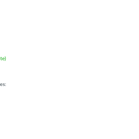
te)
ões
: