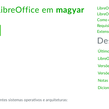
LibreOffice em
magyar
LibreO
LibreO
Como é
Requis
Extens
De
Último
LibreO
Versõ
Versõe
Notas
Dicion
intes sistemas operativos e arquiteturas: