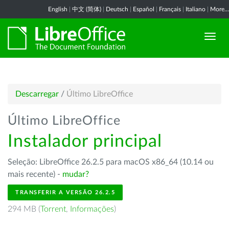
English
|
中文 (简体)
|
Deutsch
|
Español
|
Français
|
Italiano
|
More...
Descarregar
/
Último LibreOffice
Último LibreOffice
Instalador principal
Seleção: LibreOffice 26.2.5 para macOS x86_64 (10.14 ou
mais recente) -
mudar?
TRANSFERIR A VERSÃO 26.2.5
294 MB (
Torrent
,
Informações
)