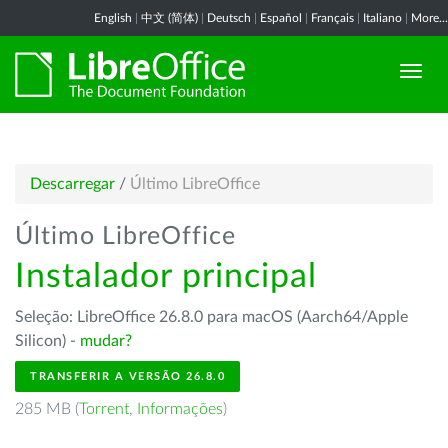
English
|
中文 (简体)
|
Deutsch
|
Español
|
Français
|
Italiano
|
More...
Descarregar
/
Último LibreOffice
Último LibreOffice
Instalador principal
Seleção: LibreOffice 26.8.0 para macOS (Aarch64/Apple
Silicon) -
mudar?
TRANSFERIR A VERSÃO 26.8.0
285 MB (
Torrent
,
Informações
)