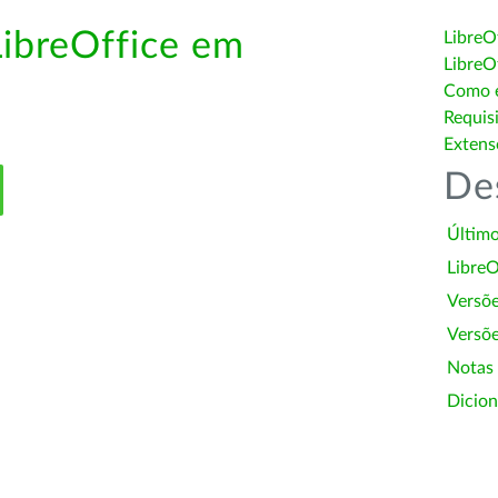
LibreOffice em
LibreO
LibreO
Como é
Requis
Extens
De
Último
LibreO
Versõ
Versõe
Notas
Dicion