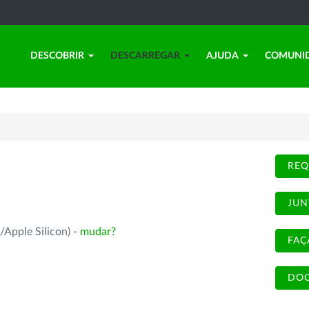
DESCOBRIR
DESCARREGAR
AJUDA
COMUNI
REQ
JUN
/Apple Silicon) -
mudar?
FAÇ
DOC