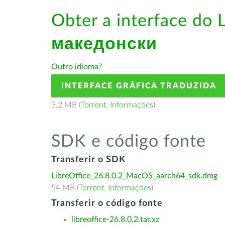
Obter a interface do 
македонски
Outro idioma?
INTERFACE GRÁFICA TRADUZIDA
3.2 MB (
Torrent
,
Informações
)
SDK e código fonte
Transferir o SDK
LibreOffice_26.8.0.2_MacOS_aarch64_sdk.dmg
54 MB (
Torrent
,
Informações
)
Transferir o código fonte
libreoffice-26.8.0.2.tar.xz