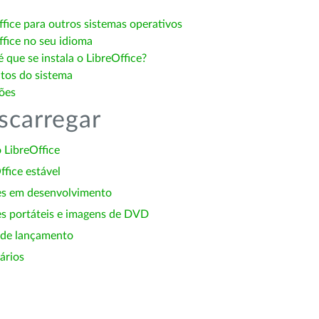
ffice para outros sistemas operativos
ffice no seu idioma
 que se instala o LibreOffice?
itos do sistema
ões
scarregar
 LibreOffice
ffice estável
es em desenvolvimento
s portáteis e imagens de DVD
 de lançamento
ários