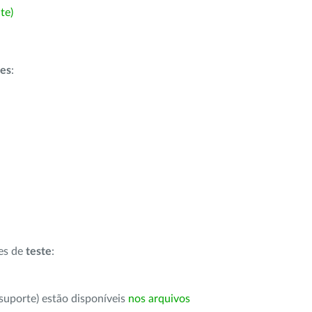
te)
ões
:
ões de
teste
:
suporte) estão disponíveis
nos arquivos