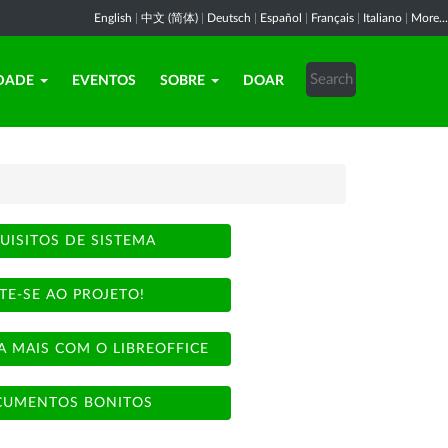
English
|
中文 (简体)
|
Deutsch
|
Español
|
Français
|
Italiano
|
More...
DADE
EVENTOS
SOBRE
DOAR
UISITOS DE SISTEMA
TE-SE AO PROJETO!
A MAIS COM O LIBREOFFICE
UMENTOS BONITOS