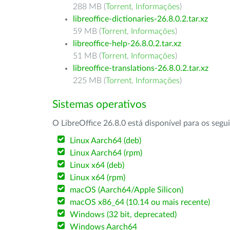
288 MB (
Torrent
,
Informações
)
libreoffice-dictionaries-26.8.0.2.tar.xz
59 MB (
Torrent
,
Informações
)
libreoffice-help-26.8.0.2.tar.xz
51 MB (
Torrent
,
Informações
)
libreoffice-translations-26.8.0.2.tar.xz
225 MB (
Torrent
,
Informações
)
Sistemas operativos
O LibreOffice 26.8.0 está disponível para os segu
Linux Aarch64 (deb)
Linux Aarch64 (rpm)
Linux x64 (deb)
Linux x64 (rpm)
macOS (Aarch64/Apple Silicon)
macOS x86_64 (10.14 ou mais recente)
Windows (32 bit, deprecated)
Windows Aarch64